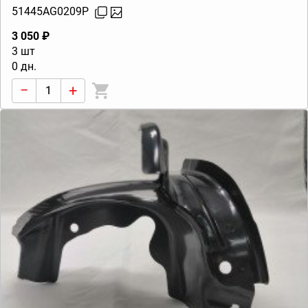
51445AG0209P
3 050 ₽
3 шт
0 дн.
−
+