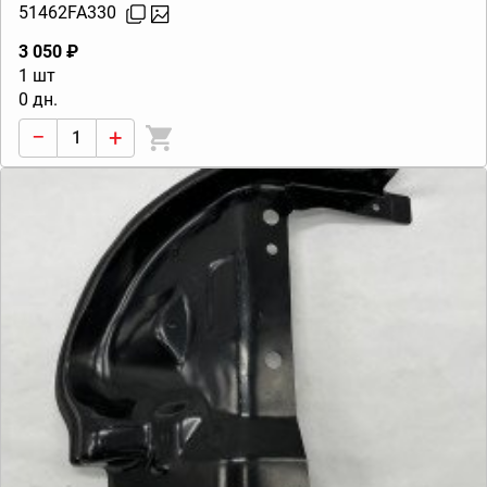
51462FA330
3 050 ₽
1 шт
0 дн.
−
+