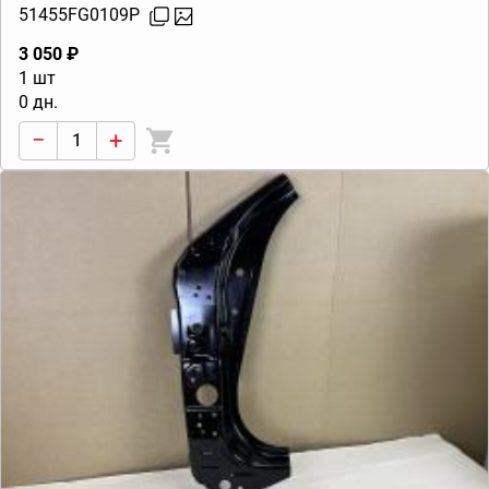
51455FG0109P
3 050 ₽
1 шт
0 дн.
−
+