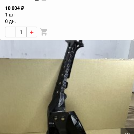
10 004 ₽
1 шт
0 дн.
−
+