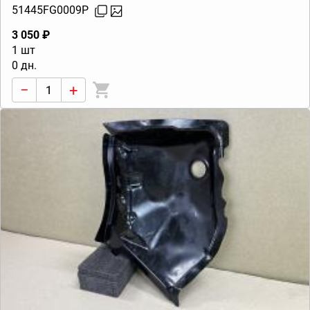
51445FG0009P
3 050 ₽
1 шт
0 дн.
−
+