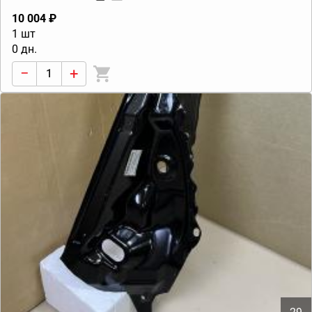
10 004 ₽
1 шт
0 дн.
−
+