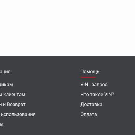
ация:
Помощь:
щикам
VIN - запрос
м клиентам
Что такое VIN?
и и Возврат
Доставка
 использования
Оплата
ты