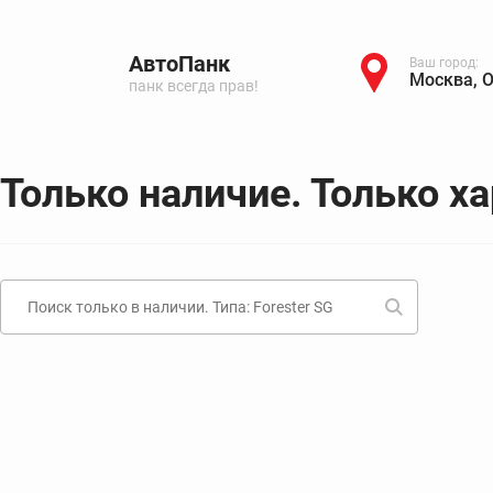
АвтоПанк
Ваш город:
Москва, 
панк всегда прав!
Только наличие. Только х