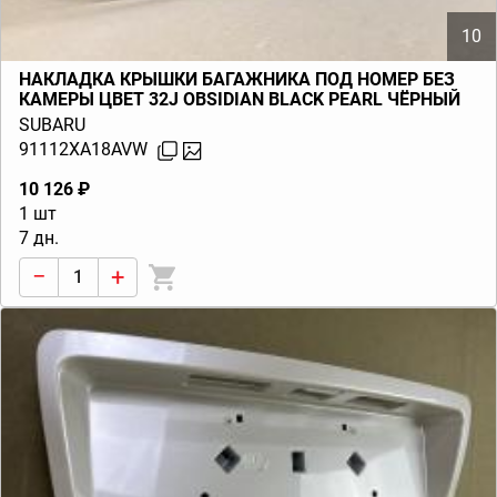
10
НАКЛАДКА КРЫШКИ БАГАЖНИКА ПОД НОМЕР БЕЗ
КАМЕРЫ ЦВЕТ 32J OBSIDIAN BLACK PEARL ЧЁРНЫЙ
TRIBECA B9 (W10) 2006-2014
SUBARU
91112XA18AVW
10 126 ₽
1 шт
7 дн.
−
+