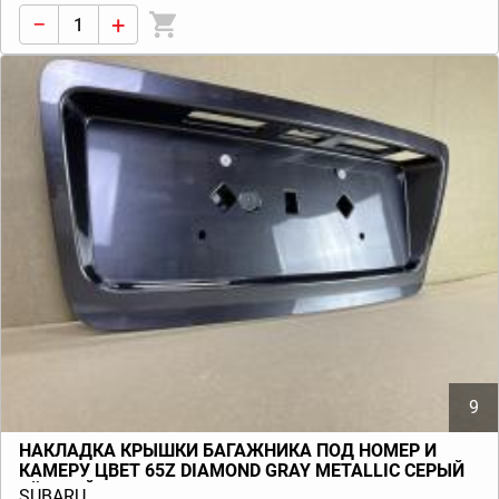
−
+
9
НАКЛАДКА КРЫШКИ БАГАЖНИКА ПОД НОМЕР И
КАМЕРУ ЦВЕТ 65Z DIAMOND GRAY METALLIC СЕРЫЙ
ТЁМНЫЙ TRIBECA B9 (W10) 2006-2014
SUBARU