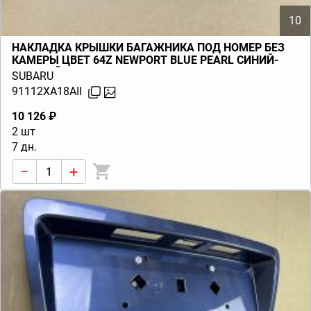
10
НАКЛАДКА КРЫШКИ БАГАЖНИКА ПОД НОМЕР БЕЗ
КАМЕРЫ ЦВЕТ 64Z NEWPORT BLUE PEARL СИНИЙ-
ГОЛУБОЙ TRIBECA B9 (W10) 2006-2014
SUBARU
91112XA18AII
10 126 ₽
2 шт
7 дн.
−
+