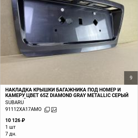
9
НАКЛАДКА КРЫШКИ БАГАЖНИКА ПОД НОМЕР И
КАМЕРУ ЦВЕТ 65Z DIAMOND GRAY METALLIC СЕРЫЙ
ТЁМНЫЙ TRIBECA B9 (W10) 2006-2014
SUBARU
91112XA17AMO
10 126 ₽
1 шт
7 дн.