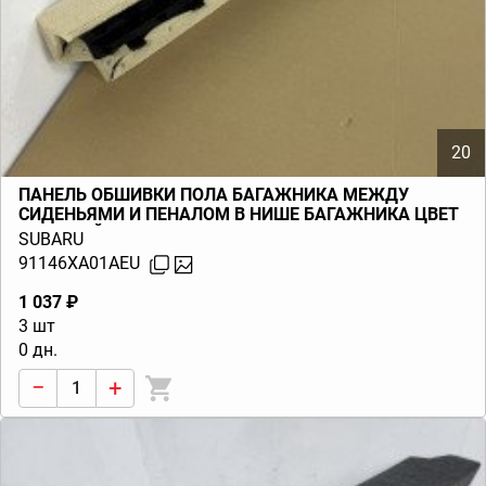
20
ПАНЕЛЬ ОБШИВКИ ПОЛА БАГАЖНИКА МЕЖДУ
СИДЕНЬЯМИ И ПЕНАЛОМ В НИШЕ БАГАЖНИКА ЦВЕТ
БЕЖЕВЫЙ TRIBECA B9 (W10) 2004-2010
SUBARU
91146XA01AEU
1 037 ₽
3 шт
0 дн.
−
+