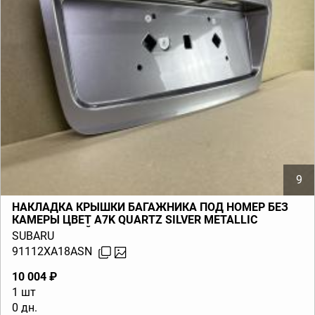
9
НАКЛАДКА КРЫШКИ БАГАЖНИКА ПОД НОМЕР БЕЗ
КАМЕРЫ ЦВЕТ A7K QUARTZ SILVER METALLIC
СЕРЕБРИСТЫЙ TRIBECA B9 (W10) 2006-2014
SUBARU
91112XA18ASN
10 004 ₽
1 шт
0 дн.