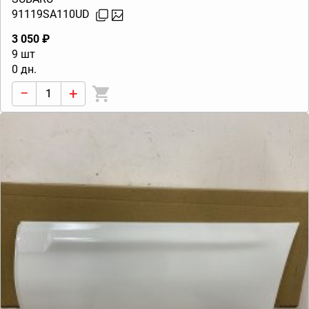
91119SA110UD
3 050 ₽
9 шт
0 дн.
−
+