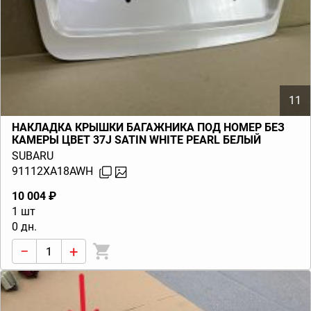
11
НАКЛАДКА КРЫШКИ БАГАЖНИКА ПОД НОМЕР БЕЗ
КАМЕРЫ ЦВЕТ 37J SATIN WHITE PEARL БЕЛЫЙ
TRIBECA B9 (W10) 2006-2014
SUBARU
91112XA18AWH
10 004 ₽
1 шт
0 дн.
−
+