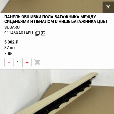
20
ПАНЕЛЬ ОБШИВКИ ПОЛА БАГАЖНИКА МЕЖДУ
СИДЕНЬЯМИ И ПЕНАЛОМ В НИШЕ БАГАЖНИКА ЦВЕТ
БЕЖЕВЫЙ TRIBECA B9 (W10) 2004-2010
SUBARU
91146XA01AEU
5 002 ₽
37 шт
7 дн.
−
+