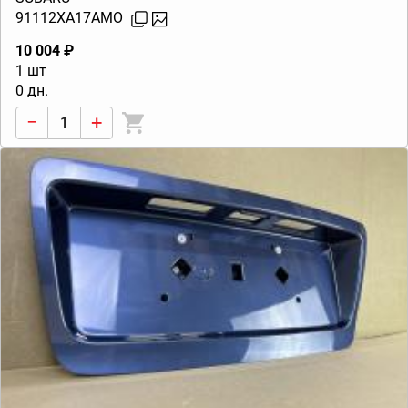
91112XA17AMO
10 004 ₽
1 шт
0 дн.
−
+