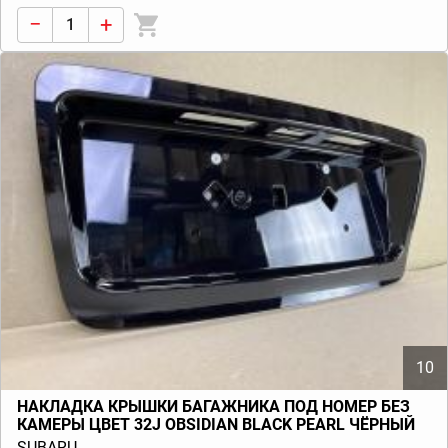
−
+
10
НАКЛАДКА КРЫШКИ БАГАЖНИКА ПОД НОМЕР БЕЗ
КАМЕРЫ ЦВЕТ 32J OBSIDIAN BLACK PEARL ЧЁРНЫЙ
TRIBECA B9 (W10) 2006-2014
SUBARU