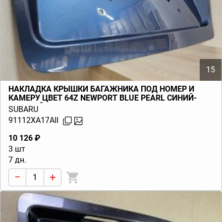
15
НАКЛАДКА КРЫШКИ БАГАЖНИКА ПОД НОМЕР И
КАМЕРУ ЦВЕТ 64Z NEWPORT BLUE PEARL СИНИЙ-
ГОЛУБОЙ TRIBECA B9 (W10) 2006-2014
SUBARU
91112XA17AII
10 126 ₽
3 шт
7 дн.
−
+