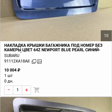
10
НАКЛАДКА КРЫШКИ БАГАЖНИКА ПОД НОМЕР БЕЗ
КАМЕРЫ ЦВЕТ 64Z NEWPORT BLUE PEARL СИНИЙ-
ГОЛУБОЙ TRIBECA B9 (W10) 2006-2014
SUBARU
91112XA18AII
10 004 ₽
1 шт
0 дн.
−
+