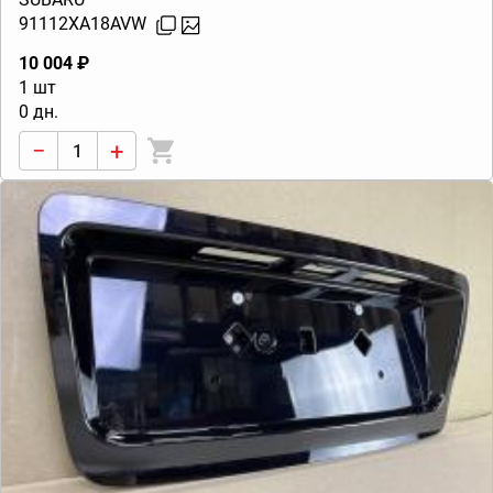
91112XA18AVW
10 004 ₽
1 шт
0 дн.
−
+