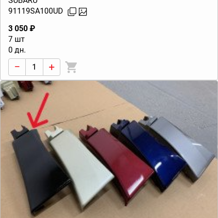
SUBARU
91119SA100UD
3 050 ₽
7 шт
0 дн.
−
+