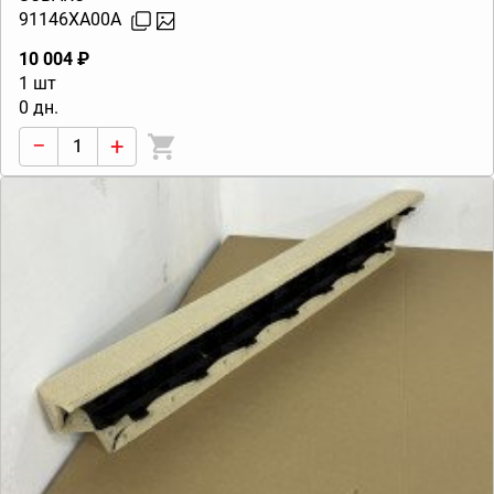
91146XA00A
10 004 ₽
1 шт
0 дн.
−
+