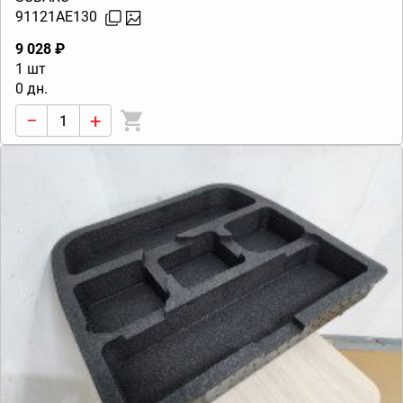
91121AE130
9 028 ₽
1 шт
0 дн.
−
+