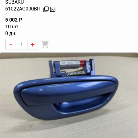
(B13) 2003-2009
SUBARU
61022AG000BH
5 002 ₽
10 шт
0 дн.
−
+