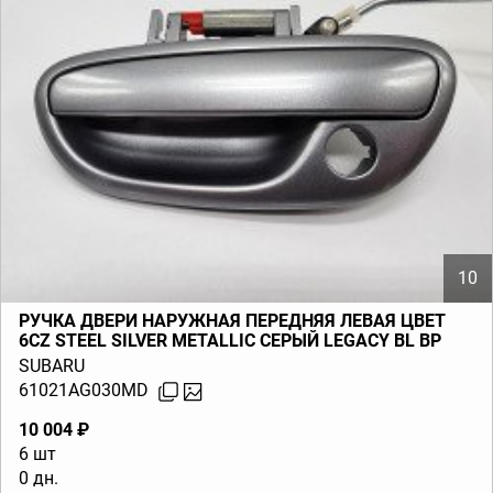
10
РУЧКА ДВЕРИ НАРУЖНАЯ ПЕРЕДНЯЯ ЛЕВАЯ ЦВЕТ
6CZ STEEL SILVER METALLIC СЕРЫЙ LEGACY BL BP
(B13) 2003-2009
SUBARU
61021AG030MD
10 004 ₽
6 шт
0 дн.