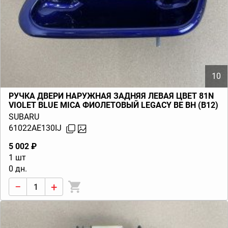
10
РУЧКА ДВЕРИ НАРУЖНАЯ ЗАДНЯЯ ЛЕВАЯ ЦВЕТ 81N
VIOLET BLUE MICA ФИОЛЕТОВЫЙ LEGACY BE BH (B12)
1999-2000
SUBARU
61022AE130IJ
5 002 ₽
1 шт
0 дн.
−
+