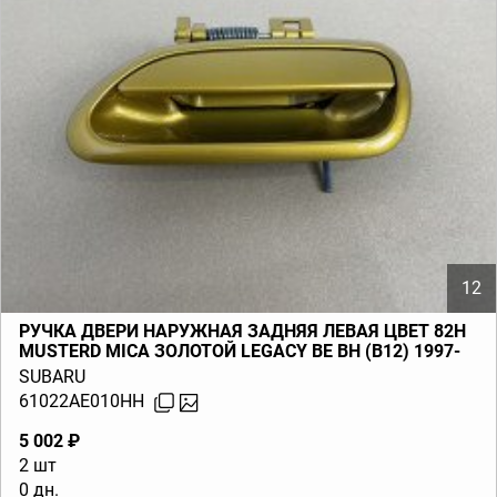
12
РУЧКА ДВЕРИ НАРУЖНАЯ ЗАДНЯЯ ЛЕВАЯ ЦВЕТ 82H
MUSTERD MICA ЗОЛОТОЙ LEGACY BE BH (B12) 1997-
2000
SUBARU
61022AE010HH
5 002 ₽
2 шт
0 дн.