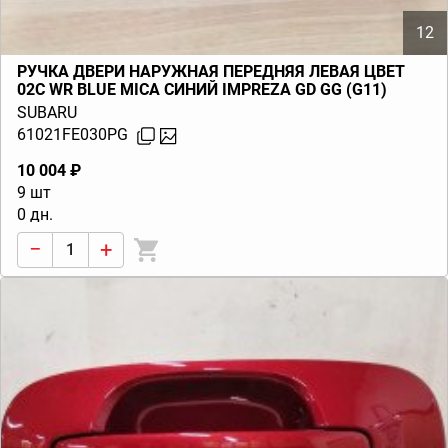
12
РУЧКА ДВЕРИ НАРУЖНАЯ ПЕРЕДНЯЯ ЛЕВАЯ ЦВЕТ
02C WR BLUE MICA СИНИЙ IMPREZA GD GG (G11)
2000-2007
SUBARU
61021FE030PG
10 004 ₽
9 шт
0 дн.
−
+