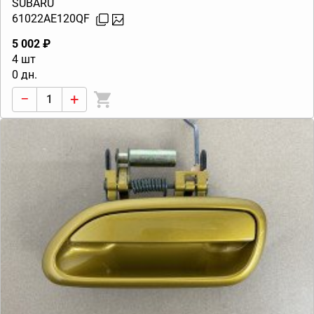
SUBARU
61022AE120QF
5 002 ₽
4 шт
0 дн.
−
+