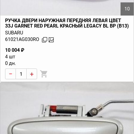
10
РУЧКА ДВЕРИ НАРУЖНАЯ ПЕРЕДНЯЯ ЛЕВАЯ ЦВЕТ
33J GARNET RED PEARL КРАСНЫЙ LEGACY BL BP (B13)
2003-2009
SUBARU
61021AG030RO
10 004 ₽
4 шт
0 дн.
−
+