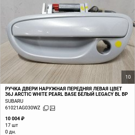
10
РУЧКА ДВЕРИ НАРУЖНАЯ ПЕРЕДНЯЯ ЛЕВАЯ ЦВЕТ
36J ARCTIC WHITE PEARL BASE БЕЛЫЙ LEGACY BL BP
(B13) 2003-2009
SUBARU
61021AG030WZ
10 004 ₽
17 шт
0 дн.