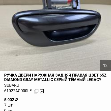
12
РУЧКА ДВЕРИ НАРУЖНАЯ ЗАДНЯЯ ПРАВАЯ ЦВЕТ 65Z
DIAMOND GRAY METALLIC СЕРЫЙ ТЁМНЫЙ LEGACY
BL BP (B13) 2003-2009
SUBARU
61022AG000LE
5 002 ₽
7 шт
0 дн.