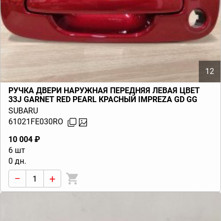
12
РУЧКА ДВЕРИ НАРУЖНАЯ ПЕРЕДНЯЯ ЛЕВАЯ ЦВЕТ
33J GARNET RED PEARL КРАСНЫЙ IMPREZA GD GG
(G11) 2006-2007
SUBARU
61021FE030RO
10 004 ₽
6 шт
0 дн.
−
+