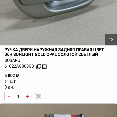
12
РУЧКА ДВЕРИ НАРУЖНАЯ ЗАДНЯЯ ПРАВАЯ ЦВЕТ
D6H SUNLIGHT GOLD OPAL ЗОЛОТОЙ СВЕТЛЫЙ
LEGACY BL BP (B13) 2003-2009
SUBARU
61022AG000G3
5 002 ₽
11 шт
0 дн.
−
+