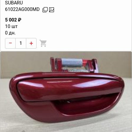
(B13) 2003-2009
SUBARU
61022AG000MD
5 002 ₽
10 шт
0 дн.
−
+