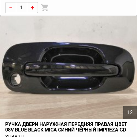
−
+
12
РУЧКА ДВЕРИ НАРУЖНАЯ ПЕРЕДНЯЯ ПРАВАЯ ЦВЕТ
08V BLUE BLACK MICA СИНИЙ ЧЁРНЫЙ IMPREZA GD
GG (G11) 2000-2002
SUBARU