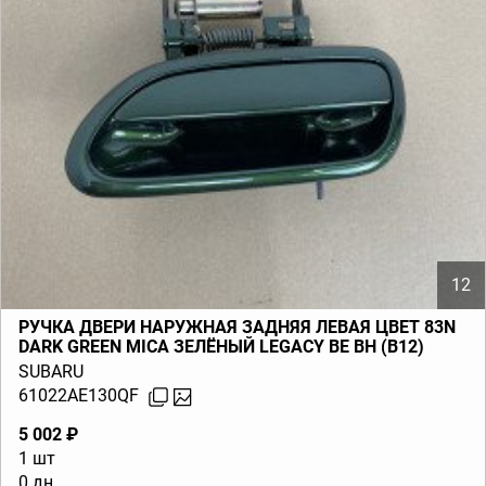
12
РУЧКА ДВЕРИ НАРУЖНАЯ ЗАДНЯЯ ЛЕВАЯ ЦВЕТ 83N
DARK GREEN MICA ЗЕЛЁНЫЙ LEGACY BE BH (B12)
1999-2001
SUBARU
61022AE130QF
5 002 ₽
1 шт
0 дн.