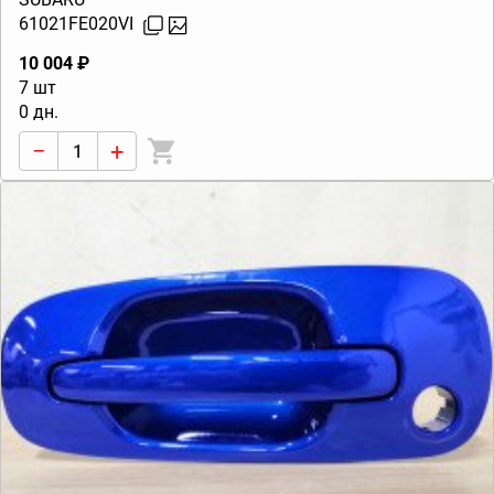
61021FE020VI
10 004 ₽
7 шт
0 дн.
−
+