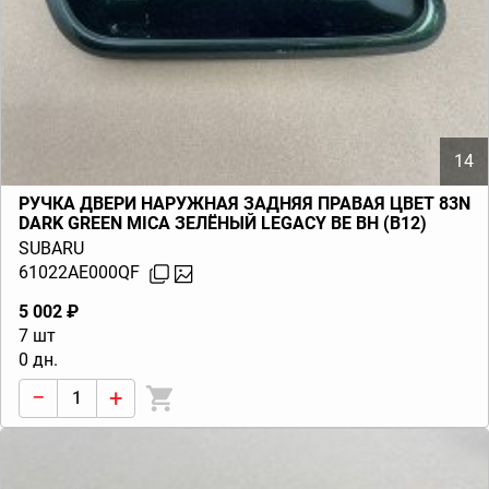
14
РУЧКА ДВЕРИ НАРУЖНАЯ ЗАДНЯЯ ПРАВАЯ ЦВЕТ 83N
DARK GREEN MICA ЗЕЛЁНЫЙ LEGACY BE BH (B12)
1997-2000
SUBARU
61022AE000QF
5 002 ₽
7 шт
0 дн.
−
+