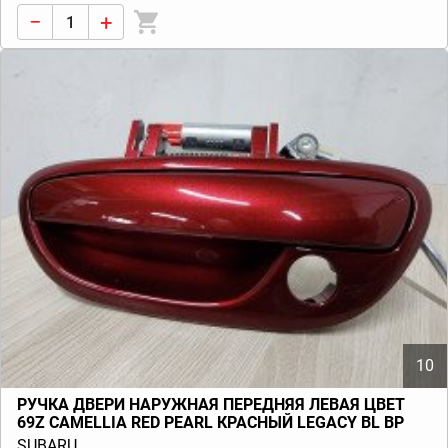
−
+
10
РУЧКА ДВЕРИ НАРУЖНАЯ ПЕРЕДНЯЯ ЛЕВАЯ ЦВЕТ
69Z CAMELLIA RED PEARL КРАСНЫЙ LEGACY BL BP
(B13) 2003-2009
SUBARU