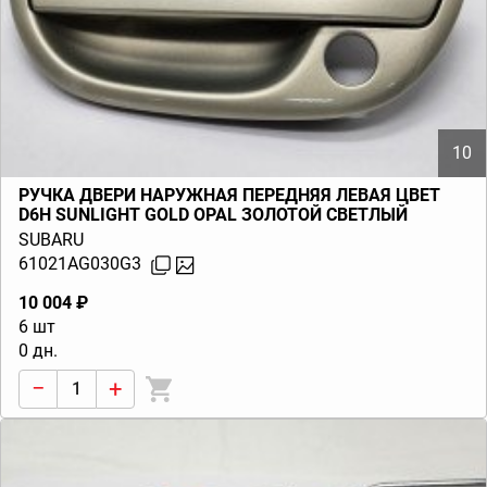
10
РУЧКА ДВЕРИ НАРУЖНАЯ ПЕРЕДНЯЯ ЛЕВАЯ ЦВЕТ
D6H SUNLIGHT GOLD OPAL ЗОЛОТОЙ СВЕТЛЫЙ
LEGACY BL BP (B13) 2003-2009
SUBARU
61021AG030G3
10 004 ₽
6 шт
0 дн.
−
+