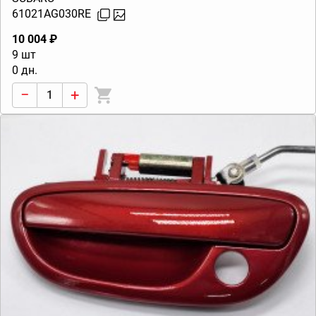
61021AG030RE
10 004 ₽
9 шт
0 дн.
−
+