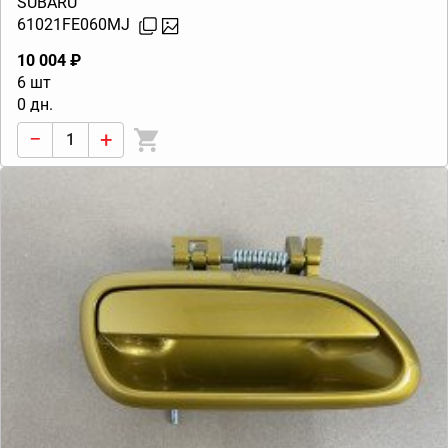
SUBARU
61021FE060MJ
10 004 ₽
6 шт
0 дн.
−
+