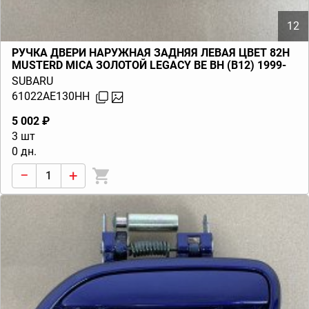
12
РУЧКА ДВЕРИ НАРУЖНАЯ ЗАДНЯЯ ЛЕВАЯ ЦВЕТ 82H
MUSTERD MICA ЗОЛОТОЙ LEGACY BE BH (B12) 1999-
2000
SUBARU
61022AE130HH
5 002 ₽
3 шт
0 дн.
−
+