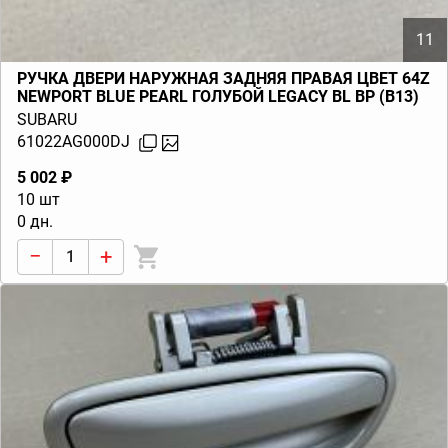
11
РУЧКА ДВЕРИ НАРУЖНАЯ ЗАДНЯЯ ПРАВАЯ ЦВЕТ 64Z
NEWPORT BLUE PEARL ГОЛУБОЙ LEGACY BL BP (B13)
2003-2009
SUBARU
61022AG000DJ
5 002 ₽
10 шт
0 дн.
−
+