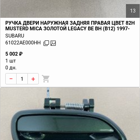
13
РУЧКА ДВЕРИ НАРУЖНАЯ ЗАДНЯЯ ПРАВАЯ ЦВЕТ 82H
MUSTERD MICA ЗОЛОТОЙ LEGACY BE BH (B12) 1997-
2000
SUBARU
61022AE000HH
5 002 ₽
1 шт
0 дн.
−
+