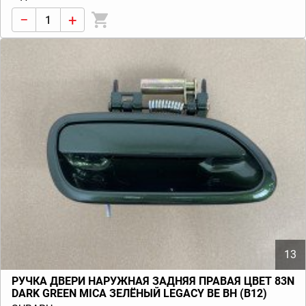
−
+
13
РУЧКА ДВЕРИ НАРУЖНАЯ ЗАДНЯЯ ПРАВАЯ ЦВЕТ 83N
DARK GREEN MICA ЗЕЛЁНЫЙ LEGACY BE BH (B12)
1999-2001