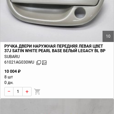
10
РУЧКА ДВЕРИ НАРУЖНАЯ ПЕРЕДНЯЯ ЛЕВАЯ ЦВЕТ
37J SATIN WHITE PEARL BASE БЕЛЫЙ LEGACY BL BP
(B13) 2003-2009
SUBARU
61021AG030WU
10 004 ₽
8 шт
0 дн.
−
+