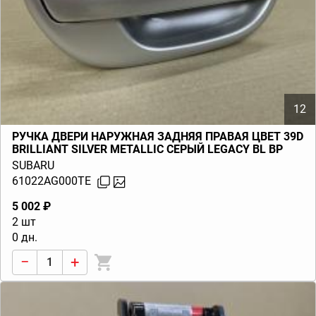
12
РУЧКА ДВЕРИ НАРУЖНАЯ ЗАДНЯЯ ПРАВАЯ ЦВЕТ 39D
BRILLIANT SILVER METALLIC СЕРЫЙ LEGACY BL BP
(B13) 2003-2009
SUBARU
61022AG000TE
5 002 ₽
2 шт
0 дн.
−
+