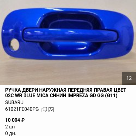
12
РУЧКА ДВЕРИ НАРУЖНАЯ ПЕРЕДНЯЯ ПРАВАЯ ЦВЕТ
02C WR BLUE MICA СИНИЙ IMPREZA GD GG (G11)
2002-2007
SUBARU
61021FE040PG
10 004 ₽
2 шт
0 дн.