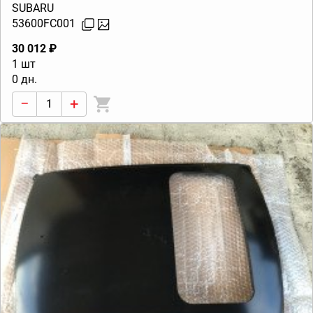
SUBARU
53600FC001
30 012 ₽
1 шт
0 дн.
−
+