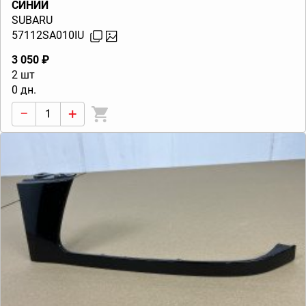
СИНИЙ
SUBARU
57112SA010IU
3 050 ₽
2 шт
0 дн.
−
+