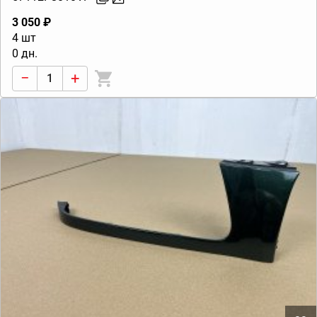
3 050 ₽
4 шт
0 дн.
−
+