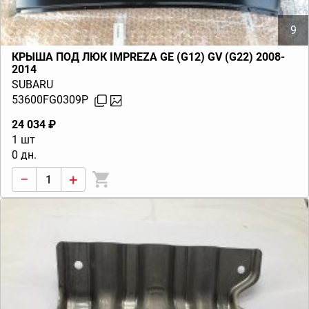
9
КРЫША ПОД ЛЮК IMPREZA GE (G12) GV (G22) 2008-
2014
SUBARU
53600FG0309P
24 034 ₽
1 шт
0 дн.
−
+