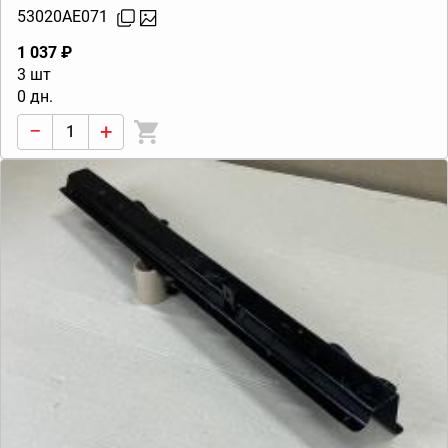
53020AE071
1 037 ₽
3 шт
0 дн.
−
+