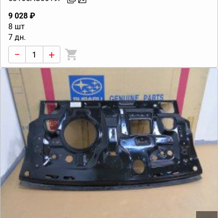
9 028 ₽
8 шт
7 дн.
−
+