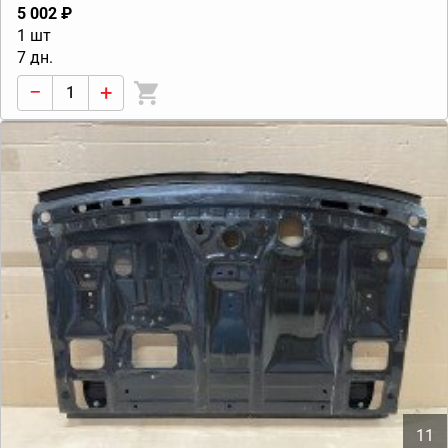
5 002 ₽
1 шт
7 дн.
−
+
11