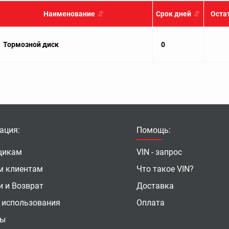
Наименование
Срок дней
Оста
Тормозной диск
0
ация:
Помощь:
щикам
VIN - запрос
м клиентам
Что такое VIN?
и и Возврат
Доставка
 использования
Оплата
ты