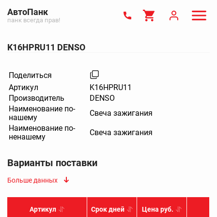
АвтоПанк
панк всегда прав!
K16HPRU11 DENSO
Поделиться
Артикул
K16HPRU11
Производитель
DENSO
Наименование по-
Свеча зажигания
нашему
Наименование по-
Свеча зажигания
ненашему
Варианты поставки
Больше данных
Артикул
Срок дней
Цена руб.