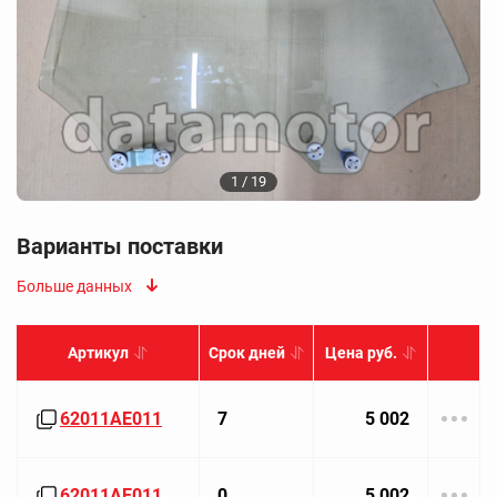
1 / 19
Варианты поставки
Больше данных
Артикул
Срок дней
Цена руб.
62011AE011
7
5 002
62011AE011
0
5 002