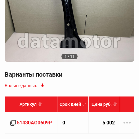
1 / 11
Варианты поставки
Больше данных
Артикул
Срок дней
Цена руб.
51430AG0609P
0
5 002