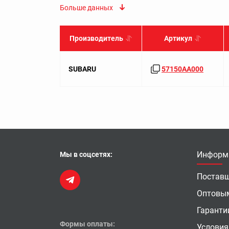
Больше данных
Производитель
Артикул
SUBARU
57150AA000
Информ
Мы в соцсетях:
Постав
Оптовы
Гаранти
Формы оплаты:
Условия