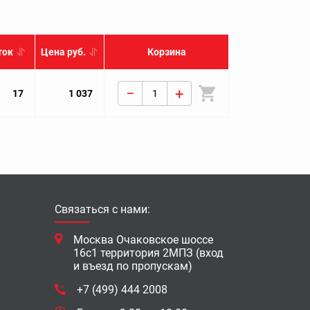
ток
Цена руб.
Корзина
−
+
IMPREZA GC GF (G10) 1996-2002 LEGACY B10 B11 B12
17
1 037
Связаться с нами:
Москва Очаковское шоссе
16с1 территория 2МПЗ (вход
и въезд по пропускам)
+7 (499) 444 2008