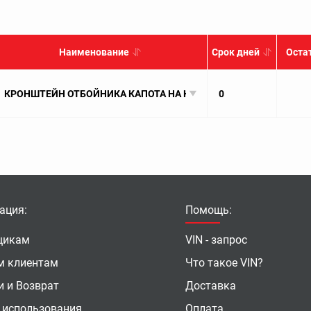
Наименование
Срок дней
Оста
КРОНШТЕЙН ОТБОЙНИКА КАПОТА НА КРЫЛЕ ПРАВЫЙ БЕЗ РЕЗИНКИ 
0
ация:
Помощь:
щикам
VIN - запрос
м клиентам
Что такое VIN?
и и Возврат
Доставка
 использования
Оплата