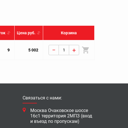
ток
Цена руб.
Корзина
−
+
TIN WHITE PEARL BASE БЕЛЫЙ LEGACY BL BP (B13) 2003-2009
9
5 002
Связаться с нами:
Москва Очаковское шоссе
16с1 территория 2МПЗ (вход
и въезд по пропускам)