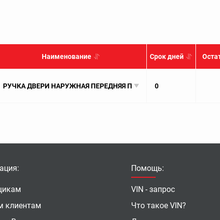
Наименование
Срок дней
Оста
РУЧКА ДВЕРИ НАРУЖНАЯ ПЕРЕДНЯЯ ПРАВАЯ БЕСКЛЮЧ ЦВЕТ 37J SA
0
ация:
Помощь:
щикам
VIN - запрос
м клиентам
Что такое VIN?