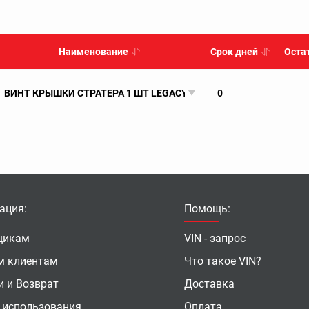
Наименование
Срок дней
Оста
ВИНТ КРЫШКИ СТРАТЕРА 1 ШТ LEGACY BL BP (B13) BM BR (B14) US
0
ация:
Помощь:
щикам
VIN - запрос
м клиентам
Что такое VIN?
и и Возврат
Доставка
 использования
Оплата