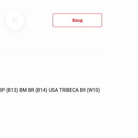
Вход
 (B13) BM BR (B14) USA TRIBECA B9 (W10)