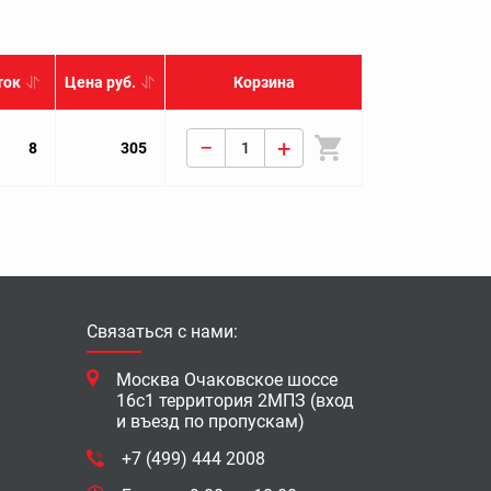
ток
Цена руб.
Корзина
−
+
A TRIBECA B9 (W10) 2006-2014
8
305
Связаться с нами:
Москва Очаковское шоссе
16с1 территория 2МПЗ (вход
и въезд по пропускам)
+7 (499) 444 2008