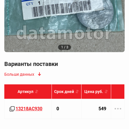
1 / 3
Варианты поставки
Больше данных
Артикул
Срок дней
Цена руб.
13218AC930
0
549