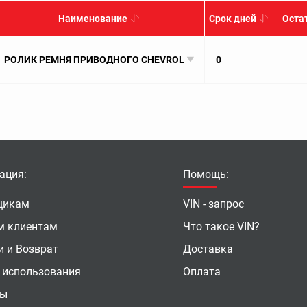
Наименование
Срок дней
Оста
РОЛИК РЕМНЯ ПРИВОДНОГО CHEVROLET LACETTI/AVEO 1.4/1.6
0
ация:
Помощь:
щикам
VIN - запрос
м клиентам
Что такое VIN?
и и Возврат
Доставка
 использования
Оплата
ты