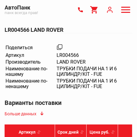
АвтоПанк
панк всегда прав!
LR004566 LAND ROVER
Поделиться
Артикул
LR004566
Производитель
LAND ROVER
Наименование по-
ТРУБКИ ПОДАЧИ НА 1 И 6
нашему
ЦИЛИНДР/KIT - FUE
Наименование по-
ТРУБКИ ПОДАЧИ НА 1 И 6
ненашему
ЦИЛИНДР/KIT - FUE
Варианты поставки
Больше данных
Артикул
Срок дней
Цена руб.