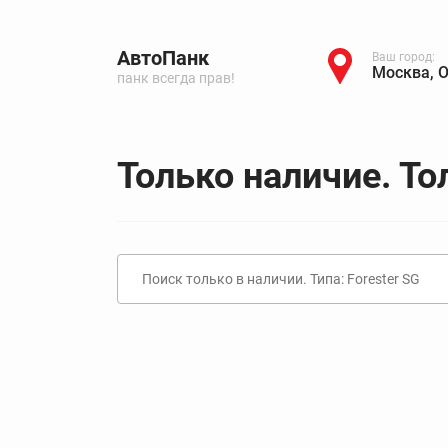
АвтоПанк
Ваш город:
Москва, 
панк всегда прав!
Только наличие. То