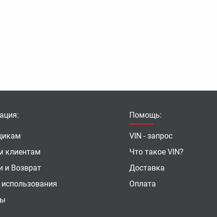
ация:
Помощь:
щикам
VIN - запрос
м клиентам
Что такое VIN?
и и Возврат
Доставка
 использования
Оплата
ты