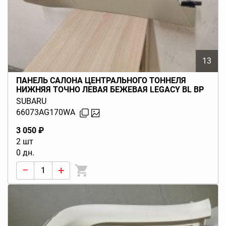
13
ПАНЕЛЬ САЛОНА ЦЕНТРАЛЬНОГО ТОННЕЛЯ
НИЖНЯЯ ТОЧНО ЛЕВАЯ БЕЖЕВАЯ LEGACY BL BP
(B13) 2006-2009
SUBARU
66073AG170WA
3 050 ₽
2 шт
0 дн.
−
+