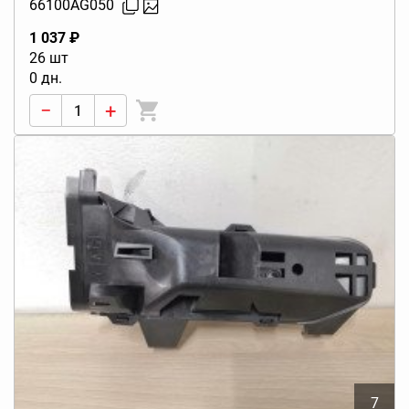
66100AG050
1 037 ₽
26 шт
0 дн.
−
+
7