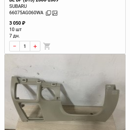
SUBARU
66075AG060WA
3 050 ₽
10 шт
7 дн.
−
+