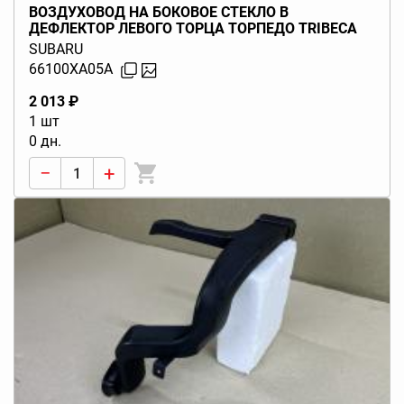
ВОЗДУХОВОД НА БОКОВОЕ СТЕКЛО В
ДЕФЛЕКТОР ЛЕВОГО ТОРЦА ТОРПЕДО TRIBECA
B9 (W10) 2004-2014
SUBARU
66100XA05A
2 013 ₽
1 шт
0 дн.
−
+