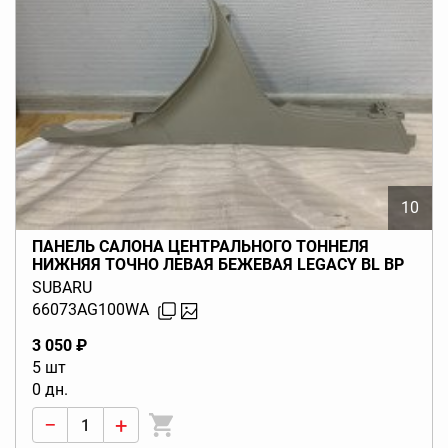
10
ПАНЕЛЬ САЛОНА ЦЕНТРАЛЬНОГО ТОННЕЛЯ
НИЖНЯЯ ТОЧНО ЛЕВАЯ БЕЖЕВАЯ LEGACY BL BP
(B13) 2003-2006
SUBARU
66073AG100WA
3 050 ₽
5 шт
0 дн.
−
+