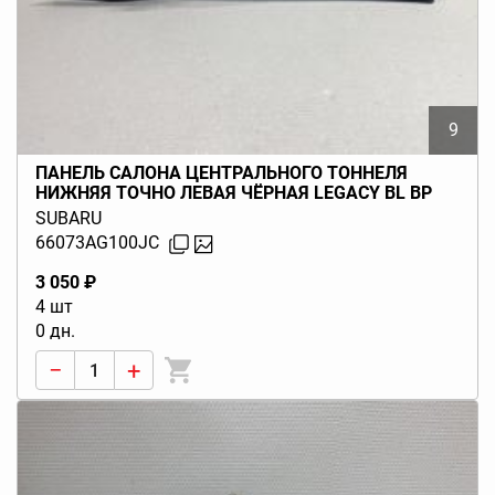
9
ПАНЕЛЬ САЛОНА ЦЕНТРАЛЬНОГО ТОННЕЛЯ
НИЖНЯЯ ТОЧНО ЛЕВАЯ ЧЁРНАЯ LEGACY BL BP
(B13) 2003-2006
SUBARU
66073AG100JC
3 050 ₽
4 шт
0 дн.
−
+