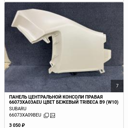
7
ПАНЕЛЬ ЦЕНТРАЛЬНОЙ КОНСОЛИ ПРАВАЯ
66073XA03AEU ЦВЕТ БЕЖЕВЫЙ TRIBECA B9 (W10)
2006-2014
SUBARU
66073XA09BEU
3 050 ₽