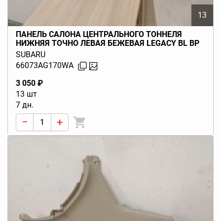
13
ПАНЕЛЬ САЛОНА ЦЕНТРАЛЬНОГО ТОННЕЛЯ
НИЖНЯЯ ТОЧНО ЛЕВАЯ БЕЖЕВАЯ LEGACY BL BP
(B13) 2006-2009
SUBARU
66073AG170WA
3 050 ₽
13 шт
7 дн.
−
+