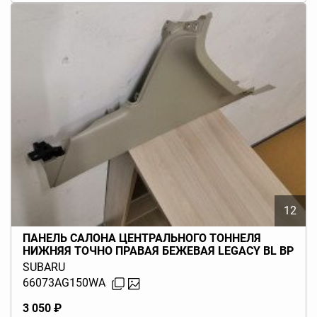
12
ПАНЕЛЬ САЛОНА ЦЕНТРАЛЬНОГО ТОННЕЛЯ
НИЖНЯЯ ТОЧНО ПРАВАЯ БЕЖЕВАЯ LEGACY BL BP
(B13) 2006-2009
SUBARU
66073AG150WA
3 050 ₽