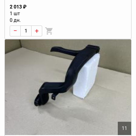
2 013 ₽
1 шт
0 дн.
−
+
11