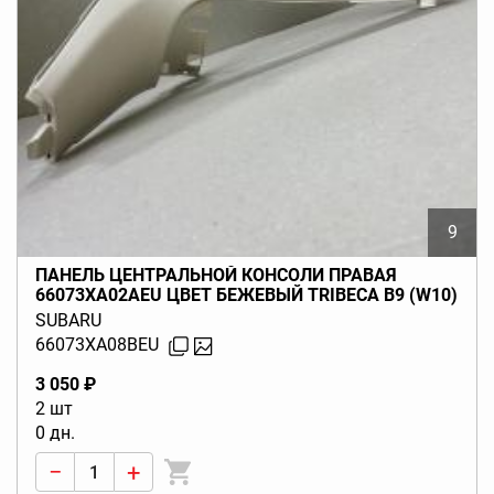
9
ПАНЕЛЬ ЦЕНТРАЛЬНОЙ КОНСОЛИ ПРАВАЯ
66073XA02AEU ЦВЕТ БЕЖЕВЫЙ TRIBECA B9 (W10)
2006-2014
SUBARU
66073XA08BEU
3 050 ₽
2 шт
0 дн.
−
+