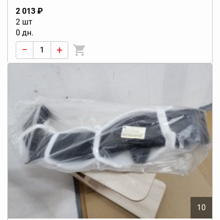
2 013 ₽
2 шт
0 дн.
−
+
10