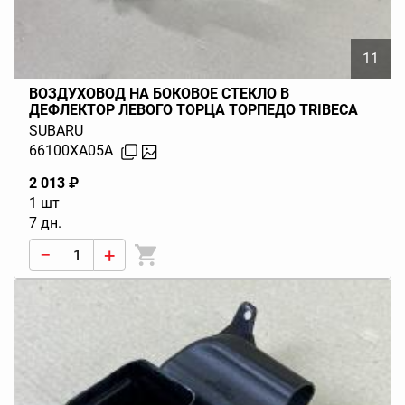
11
ВОЗДУХОВОД НА БОКОВОЕ СТЕКЛО В
ДЕФЛЕКТОР ЛЕВОГО ТОРЦА ТОРПЕДО TRIBECA
B9 (W10) 2004-2014
SUBARU
66100XA05A
2 013 ₽
1 шт
7 дн.
−
+