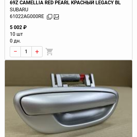
69Z CAMELLIA RED PEARL КРАСНЫЙ LEGACY BL
BP (B13) 2003-2009
SUBARU
61022AG000RE
5 002 ₽
10 шт
0 дн.
−
+