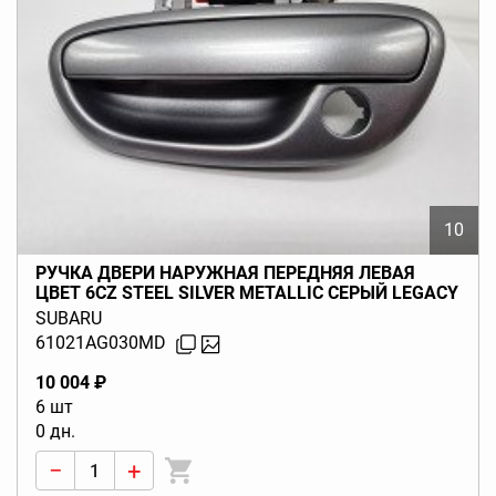
10
РУЧКА ДВЕРИ НАРУЖНАЯ ПЕРЕДНЯЯ ЛЕВАЯ
ЦВЕТ 6CZ STEEL SILVER METALLIC СЕРЫЙ LEGACY
BL BP (B13) 2003-2009
SUBARU
61021AG030MD
10 004 ₽
6 шт
0 дн.
−
+