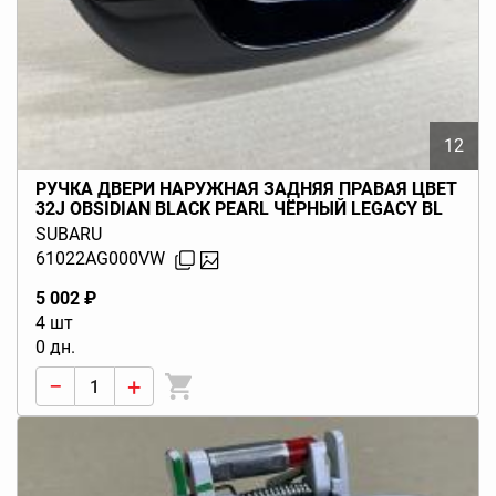
12
РУЧКА ДВЕРИ НАРУЖНАЯ ЗАДНЯЯ ПРАВАЯ ЦВЕТ
32J OBSIDIAN BLACK PEARL ЧЁРНЫЙ LEGACY BL
BP (B13) 2003-2009
SUBARU
61022AG000VW
5 002 ₽
4 шт
0 дн.
−
+