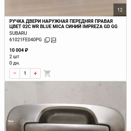
12
РУЧКА ДВЕРИ НАРУЖНАЯ ПЕРЕДНЯЯ ПРАВАЯ
ЦВЕТ 02C WR BLUE MICA СИНИЙ IMPREZA GD GG
(G11) 2002-2007
SUBARU
61021FE040PG
10 004 ₽
2 шт
0 дн.
−
+