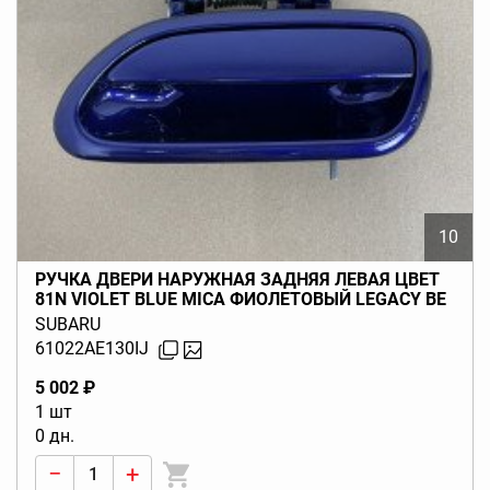
10
РУЧКА ДВЕРИ НАРУЖНАЯ ЗАДНЯЯ ЛЕВАЯ ЦВЕТ
81N VIOLET BLUE MICA ФИОЛЕТОВЫЙ LEGACY BE
BH (B12) 1999-2000
SUBARU
61022AE130IJ
5 002 ₽
1 шт
0 дн.
−
+