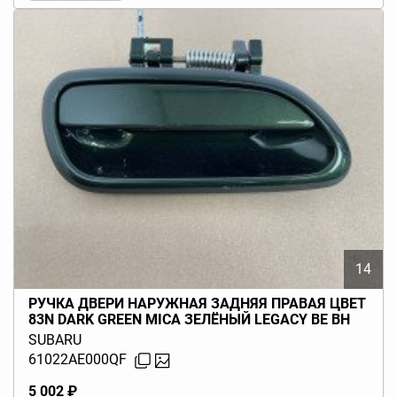
14
РУЧКА ДВЕРИ НАРУЖНАЯ ЗАДНЯЯ ПРАВАЯ ЦВЕТ
83N DARK GREEN MICA ЗЕЛЁНЫЙ LEGACY BE BH
(B12) 1997-2000
SUBARU
61022AE000QF
5 002 ₽