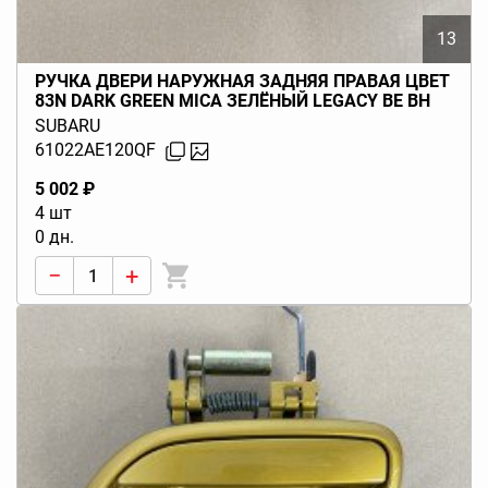
13
РУЧКА ДВЕРИ НАРУЖНАЯ ЗАДНЯЯ ПРАВАЯ ЦВЕТ
83N DARK GREEN MICA ЗЕЛЁНЫЙ LEGACY BE BH
(B12) 1999-2001
SUBARU
61022AE120QF
5 002 ₽
4 шт
0 дн.
−
+