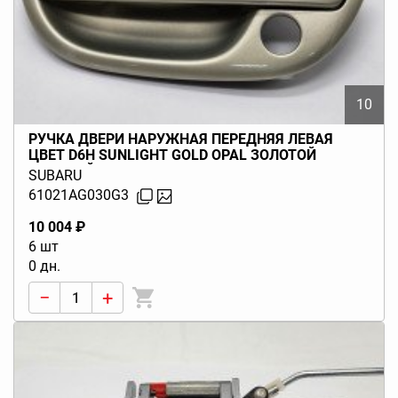
10
РУЧКА ДВЕРИ НАРУЖНАЯ ПЕРЕДНЯЯ ЛЕВАЯ
ЦВЕТ D6H SUNLIGHT GOLD OPAL ЗОЛОТОЙ
СВЕТЛЫЙ LEGACY BL BP (B13) 2003-2009
SUBARU
61021AG030G3
10 004 ₽
6 шт
0 дн.
−
+