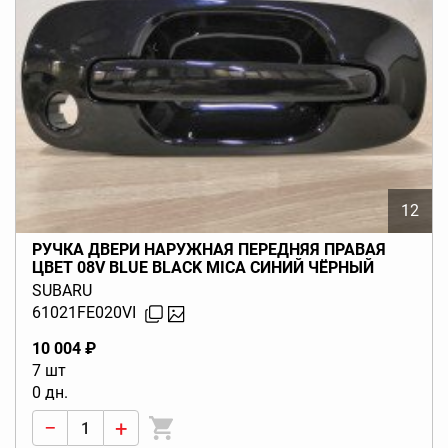
12
РУЧКА ДВЕРИ НАРУЖНАЯ ПЕРЕДНЯЯ ПРАВАЯ
ЦВЕТ 08V BLUE BLACK MICA СИНИЙ ЧЁРНЫЙ
IMPREZA GD GG (G11) 2000-2002
SUBARU
61021FE020VI
10 004 ₽
7 шт
0 дн.
−
+