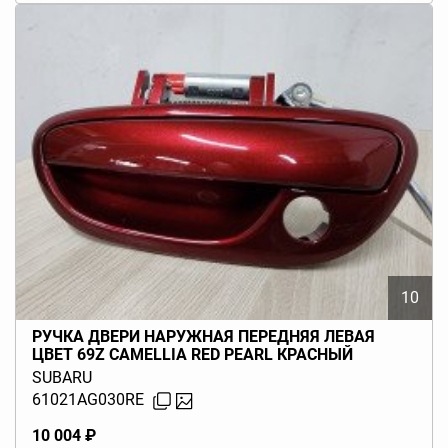
10
РУЧКА ДВЕРИ НАРУЖНАЯ ПЕРЕДНЯЯ ЛЕВАЯ
ЦВЕТ 69Z CAMELLIA RED PEARL КРАСНЫЙ
LEGACY BL BP (B13) 2003-2009
SUBARU
61021AG030RE
10 004 ₽