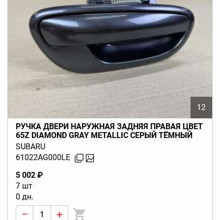
12
РУЧКА ДВЕРИ НАРУЖНАЯ ЗАДНЯЯ ПРАВАЯ ЦВЕТ
65Z DIAMOND GRAY METALLIC СЕРЫЙ ТЁМНЫЙ
LEGACY BL BP (B13) 2003-2009
SUBARU
61022AG000LE
5 002 ₽
7 шт
0 дн.
−
+