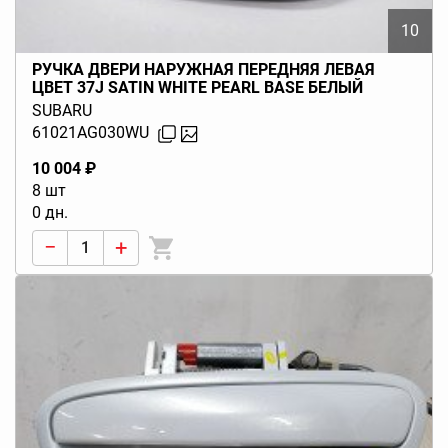
10
РУЧКА ДВЕРИ НАРУЖНАЯ ПЕРЕДНЯЯ ЛЕВАЯ
ЦВЕТ 37J SATIN WHITE PEARL BASE БЕЛЫЙ
LEGACY BL BP (B13) 2003-2009
SUBARU
61021AG030WU
10 004 ₽
8 шт
0 дн.
−
+