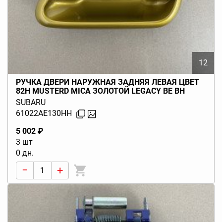
12
РУЧКА ДВЕРИ НАРУЖНАЯ ЗАДНЯЯ ЛЕВАЯ ЦВЕТ
82H MUSTERD MICA ЗОЛОТОЙ LEGACY BE BH
(B12) 1999-2000
SUBARU
61022AE130HH
5 002 ₽
3 шт
0 дн.
−
+