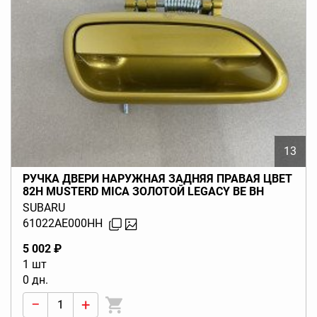
13
РУЧКА ДВЕРИ НАРУЖНАЯ ЗАДНЯЯ ПРАВАЯ ЦВЕТ
82H MUSTERD MICA ЗОЛОТОЙ LEGACY BE BH
(B12) 1997-2000
SUBARU
61022AE000HH
5 002 ₽
1 шт
0 дн.
−
+