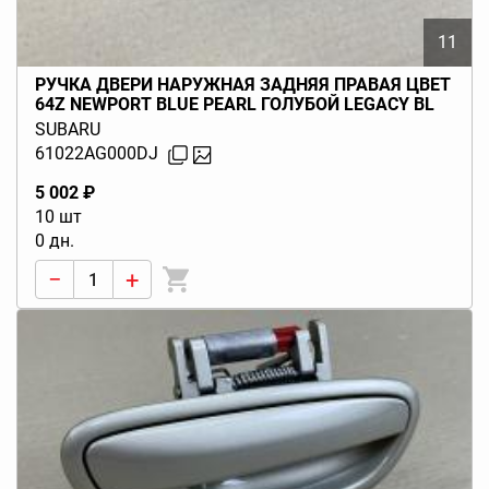
11
РУЧКА ДВЕРИ НАРУЖНАЯ ЗАДНЯЯ ПРАВАЯ ЦВЕТ
64Z NEWPORT BLUE PEARL ГОЛУБОЙ LEGACY BL
BP (B13) 2003-2009
SUBARU
61022AG000DJ
5 002 ₽
10 шт
0 дн.
−
+