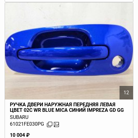
12
РУЧКА ДВЕРИ НАРУЖНАЯ ПЕРЕДНЯЯ ЛЕВАЯ
ЦВЕТ 02C WR BLUE MICA СИНИЙ IMPREZA GD GG
(G11) 2000-2007
SUBARU
61021FE030PG
10 004 ₽