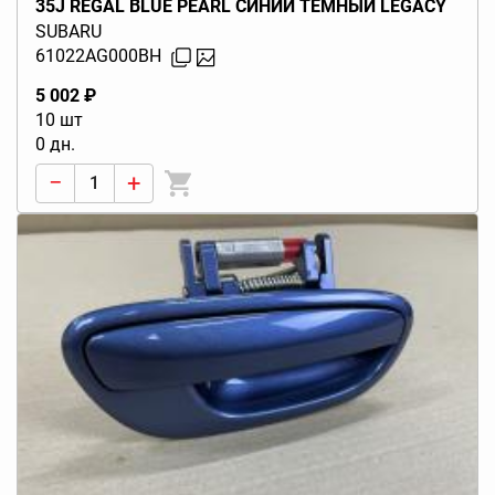
35J REGAL BLUE PEARL СИНИЙ ТЁМНЫЙ LEGACY
BL BP (B13) 2003-2009
SUBARU
61022AG000BH
5 002 ₽
10 шт
0 дн.
−
+