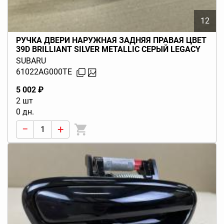
12
РУЧКА ДВЕРИ НАРУЖНАЯ ЗАДНЯЯ ПРАВАЯ ЦВЕТ
39D BRILLIANT SILVER METALLIC СЕРЫЙ LEGACY
BL BP (B13) 2003-2009
SUBARU
61022AG000TE
5 002 ₽
2 шт
0 дн.
−
+