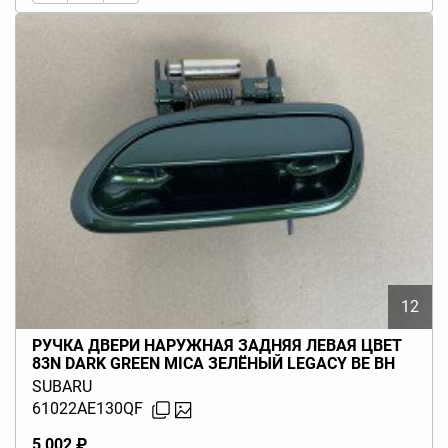
12
РУЧКА ДВЕРИ НАРУЖНАЯ ЗАДНЯЯ ЛЕВАЯ ЦВЕТ
83N DARK GREEN MICA ЗЕЛЁНЫЙ LEGACY BE BH
(B12) 1999-2001
SUBARU
61022AE130QF
5 002 ₽