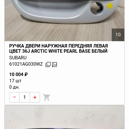
10
РУЧКА ДВЕРИ НАРУЖНАЯ ПЕРЕДНЯЯ ЛЕВАЯ
ЦВЕТ 36J ARCTIC WHITE PEARL BASE БЕЛЫЙ
LEGACY BL BP (B13) 2003-2009
SUBARU
61021AG030WZ
10 004 ₽
17 шт
0 дн.
−
+