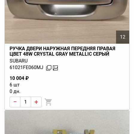
12
РУЧКА ДВЕРИ НАРУЖНАЯ ПЕРЕДНЯЯ ПРАВАЯ
ЦВЕТ 48W CRYSTAL GRAY METALLIC СЕРЫЙ
IMPREZA GD GG (G11) 2005-2007
SUBARU
61021FE060MJ
10 004 ₽
6 шт
0 дн.
−
+