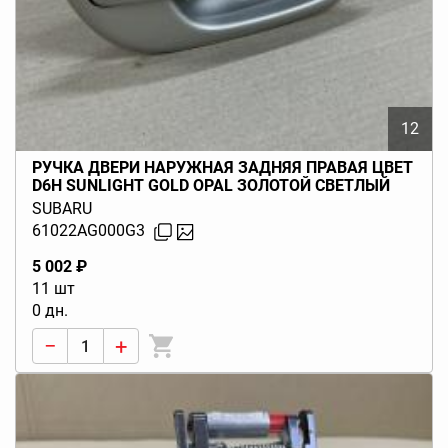
12
РУЧКА ДВЕРИ НАРУЖНАЯ ЗАДНЯЯ ПРАВАЯ ЦВЕТ
D6H SUNLIGHT GOLD OPAL ЗОЛОТОЙ СВЕТЛЫЙ
LEGACY BL BP (B13) 2003-2009
SUBARU
61022AG000G3
5 002 ₽
11 шт
0 дн.
−
+