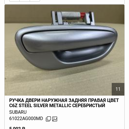
11
РУЧКА ДВЕРИ НАРУЖНАЯ ЗАДНЯЯ ПРАВАЯ ЦВЕТ
C6Z STEEL SILVER METALLIC СЕРЕБРИСТЫЙ
LEGACY BL BP (B13) 2003-2009
SUBARU
61022AG000MD
5 002 ₽